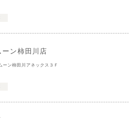
票
ムーン柿田川店
ムーン柿田川アネックス３Ｆ
票
店