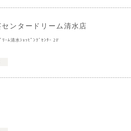
芸センタードリーム清水店
清水ｼｮｯﾋﾟﾝｸﾞｾﾝﾀｰ 2F
票