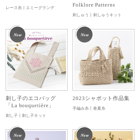
Folklore Patterns
レース糸
エミーグランデ
刺しゅう
刺しゅうキット
刺し子のエコバッグ
2023シャポット作品集
「La bouquetière」
手編み糸
春夏糸
刺し子
刺し子キット